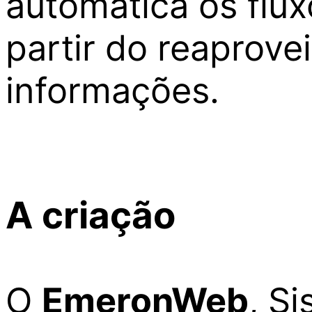
automática os flux
partir do reaprov
informações.
A criação
O
EmeronWeb
, S