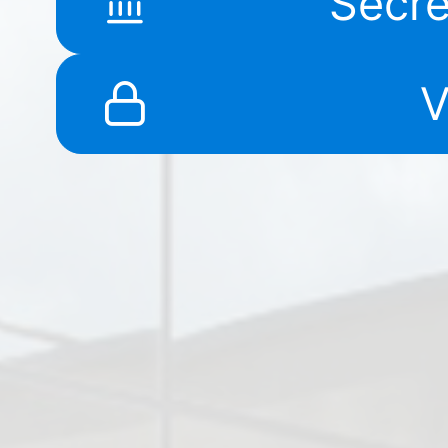
Secre
V