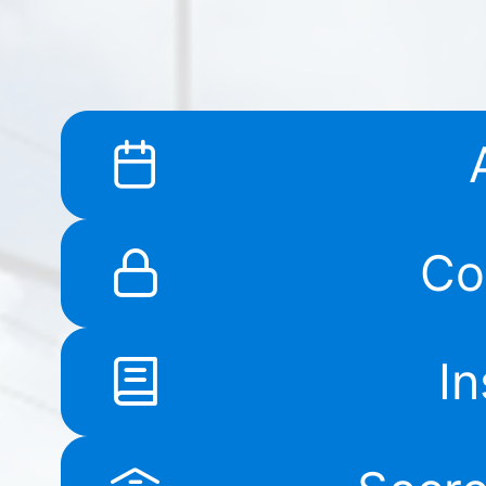
Co
In