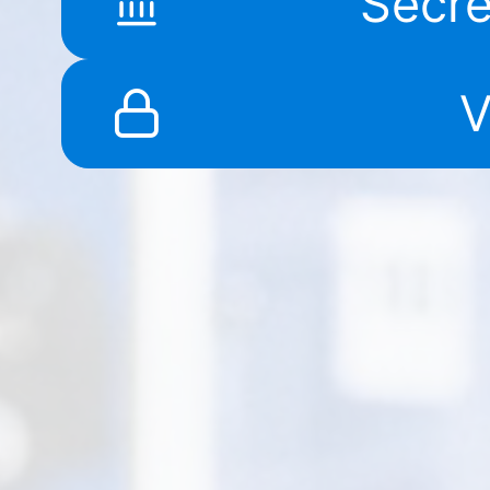
Secre
V