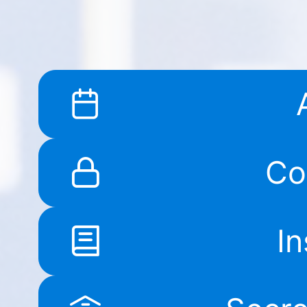
Co
In