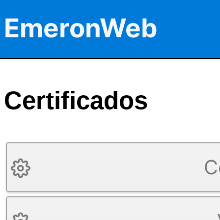
EmeronWeb
Certificados
C