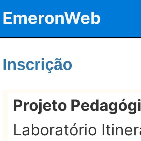
EmeronWeb
Inscrição
Projeto Pedagóg
Laboratório Itine