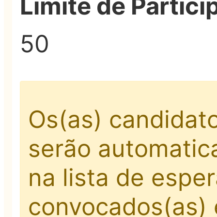
Limite de Partici
50
Os(as) candidat
serão automatic
na lista de espe
convocados(as)